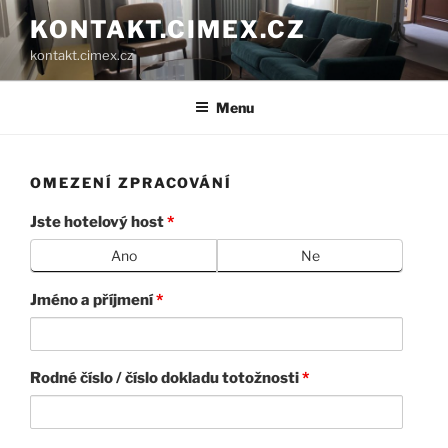
Přejít
KONTAKT.CIMEX.CZ
k
kontakt.cimex.cz
obsahu
webu
Menu
OMEZENÍ ZPRACOVÁNÍ
Jste hotelový host
*
Ano
Ne
Jméno a příjmení
*
Rodné číslo / číslo dokladu totožnosti
*