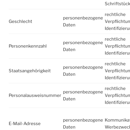
Schriftstüc
rechtliche
personenbezogene
Geschlecht
Verpflichtu
Daten
Identifizier
rechtliche
personenbezogene
Personenkennzahl
Verpflichtu
Daten
Identifizier
rechtliche
personenbezogene
Staatsangehörigkeit
Verpflichtu
Daten
Identifizier
rechtliche
personenbezogene
Personalausweisnummer
Verpflichtu
Daten
Identifizier
personenbezogene
Kommunikat
E-Mail-Adresse
Daten
Werbezwec