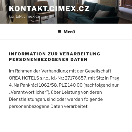
Zum
KONTAKT.CIMEX.CZ
Inhalt
kontakt.cimex.cz
springen
Menü
INFORMATION ZUR VERARBEITUNG
PERSONENBEZOGENER DATEN
Im Rahmen der Verhandlung mit der Gesellschaft
OREA HOTELS s.r.o., Id.-Nr.: 27176657, mit Sitz in Prag
4, Na Pankráci 1062/58, PLZ 140 00 (nachfolgend nur
„Verantwortlicher”), über Leistung von deren
Dienstleistungen, sind oder werden folgende
personenbezogene Daten verarbeitet: