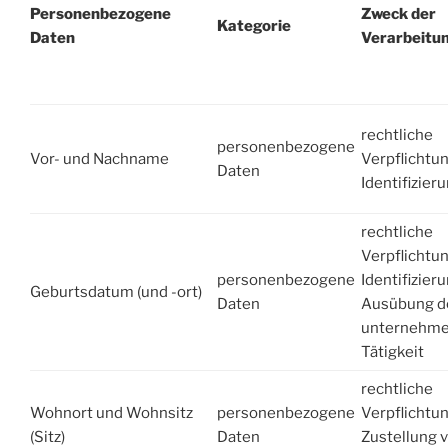
Personenbezogene
Zweck der
Kategorie
Daten
Verarbeitu
rechtliche
personenbezogene
Vor- und Nachname
Verpflichtu
Daten
Identifizier
rechtliche
Verpflichtu
personenbezogene
Identifizieru
Geburtsdatum (und -ort)
Daten
Ausübung d
unternehme
Tätigkeit
rechtliche
Wohnort und Wohnsitz
personenbezogene
Verpflichtu
(Sitz)
Daten
Zustellung 