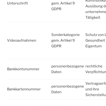
Kommunikat
Unterschrift
gem. Artikel 9
Ausübung d
GDPR
unternehme
Tätigkeit
Sonderkategorie
Schutz von 
Videoaufnahmen
gem. Artikel 9
Gesundheit
GDPR
Eigentum
personenbezogene
rechtliche
Bankkontonummer
Daten
Verpflichtu
Vertragserf
personenbezogene
Bankkartennummer
und ihre
Daten
Sicherstell